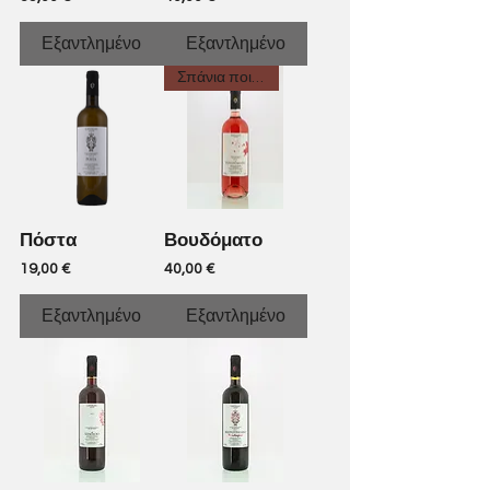
Εξαντλημένο
Εξαντλημένο
Σπάνια ποικιλία
Πόστα
Βουδόματο
Τιμή
Τιμή
19,00 €
40,00 €
Εξαντλημένο
Εξαντλημένο