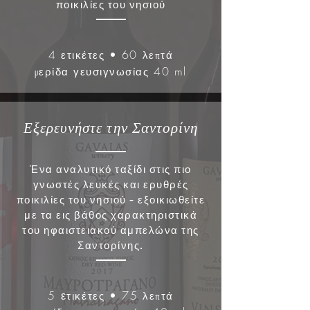
ποικιλίες του νησιού
4
• 60
ετικέτες
λεπτά
40 ml
μερίδα γευσιγνωσ
ίας
Εξερευνήστε την Σαντορίνη
Ένα αναλυτικό ταξίδι στις πιο
γνωστές λευκές και ερυθρές
ποικιλίες του νησιού - εξοικιωθείτε
με τα εις βάθος χαρακτηριστικά
του ηφαιστειακού αμπελώνα της
Σαντορίνης.
5 ε
• 75
τ
ικέτες
λεπτά