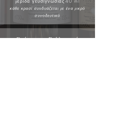
40 ml
μερίδα γευσιγνωσ
ίας
κάθε κρασί συνδυάζεται με ένα μικρό
συνοδευτικό
Σπάνια και Συλλεκτικά
Ανακαλύψτε κάποιες από τις πιο
σπάνιες, υπό εξαφάνιση ποικιλίες
σταφυλιού της Σαντορίνης, μέσα
από τις πιο σπάνιες και
συλλεκτικές ετικέτες μας.
6
• 75
ετικέτες
λεπτά
40 ml
μερίδα γευσιγνωσίας
κάθε κρασί συνδυάζεται με ένα μικρό
συνοδευτικό