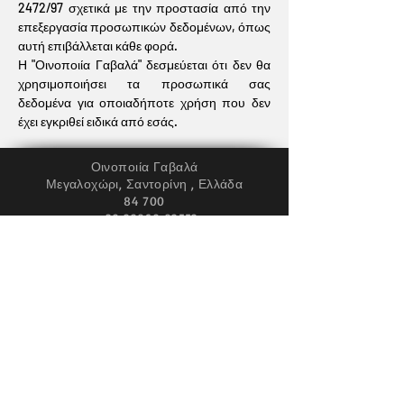
2472/97 σχετικά με την προστασία από την
επεξεργασία προσωπικών δεδομένων, όπως
αυτή επιβάλλεται κάθε φορά.
Η "Οινοποιία Γαβαλά" δεσμεύεται ότι δεν θα
χρησιμοποιήσει τα προσωπικά σας
δεδομένα για οποιαδήποτε χρήση που δεν
έχει εγκριθεί ειδικά από εσάς.
Οινοποιία Γαβαλά
Μεγαλοχώρι, Σαντορίνη , Ελλάδα
84 700
+30 22860 82552
info@gavalaswines.gr
Ακολουθήστ
ε μας